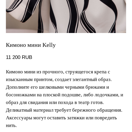
Look&Feel
Наверх
look beautiful & feel comfortable
Кимоно мини Kelly
О КОМПАНИИ:
ПОКУПАТЕЛЯМ:
info@lookandfeelstore.com
Доставка и оплата
11 200
RUB
‎+7 916 888 28 97
Обмен и возвтрат
Кимоно мини из прочного, струящегося крепа с
изысканным принтом, создает элегантный образ.
Дополните его шелковыми черными брюками и
босоножками на плоской подошве, либо лодочками, и
образ для свидания или похода в театр готов.
Деликатный материал требует бережного обращения.
Аксессуары могут оставить затяжки или повредить
нить.