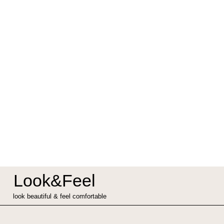
Look&Feel
look beautiful & feel comfortable
О КОМПАНИИ:
ПОКУПАТ
info@lookandfeelstore.com
Доставка и 
‎+7 916 888 28 97
Обмен и воз