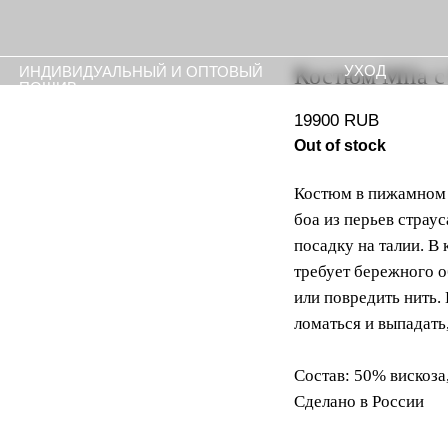
УХОД
ПРЕССА
ИВИДУАЛЬНЫЙ И ОПТОВЫЙ
Костюм Mila с
ШИВ
19900
RUB
Out of stock
Костюм в пижамном 
боа из перьев страу
посадку на талии. В
требует бережного о
или повредить нить.
ломаться и выпадать
Состав: 50% вискоза
Сделано в России