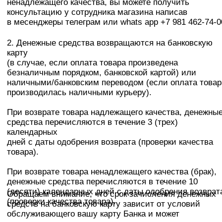
производилась наличными курьеру).
При возврате товара надлежащего качества, денежные
средства перечисляются в течение 3 (трех)
календарных
дней с даты одобрения возврата (проверки качества
товара).
При возврате товара ненадлежащего качества (брак),
денежные средства перечисляются в течение 10
(десяти) календарных дней с даты одобрения возврата
Обращаем внимание, что срок зачисления денежных
(проверки качества товара).
средств на банковскую карту зависит от условий
обслуживающего вашу карту Банка и может
достигать
до 30 банковских дней.
3. Обмен или возврат товара надлежащего качества
из других городов осуществляется за счет клиента
(расходы на почтовое отправление товара).
Look&Feel
Наверх
look beautiful & feel comfortable
О КОМПАНИИ:
ПОКУПАТЕЛЯМ:
info@lookandfeelstore.com
Доставка и оплата