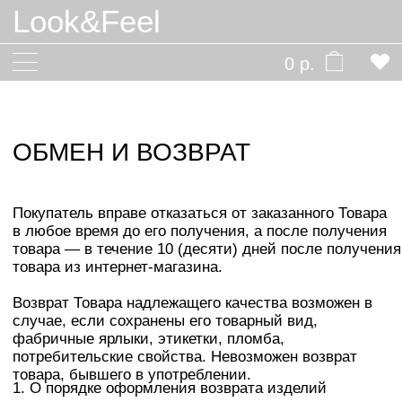
Look&Feel
0 р.
ОБМЕН И ВОЗВРАТ
Покупатель вправе отказаться от заказанного Товара
в любое время до его получения, а после получения
товара — в течение 10 (десяти) дней после получения
товара из интернет-магазина.
Возврат Товара надлежащего качества возможен в
случае, если сохранены его товарный вид,
фабричные ярлыки, этикетки, пломба,
потребительские свойства. Невозможен возврат
товара, бывшего в употреблении.
1. О порядке оформления возврата изделий
ненадлежащего качества, вы можете получить
консультацию у сотрудника магазина написав
в месенджеры телеграм или whats app ‎+7 981 462-74-00.
2. Денежные средства возвращаются на банковскую
карту
(в случае, если оплата товара произведена
безналичным порядком, банковской картой) или
наличными/банковским переводом (если оплата товара